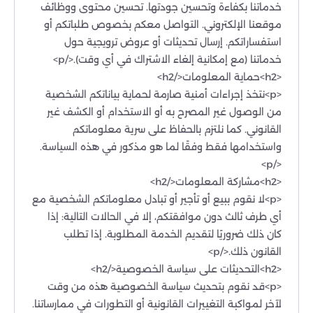
خدماتنا بكفاءة وتحسين جودتها. تحسين محتوى ووظائف
موقعنا الإلكتروني. التواصل معكم بخصوص طلباتكم أو
استفساراتكم. إرسال تحديثات أو عروض ترويجية حول
خدماتنا (مع إمكانية إلغاء الاشتراك في أي وقت).</p>
<h2>حماية المعلومات</h2>
<p>نتخذ إجراءات أمنية صارمة لحماية بياناتكم الشخصية
من الوصول غير المصرح به أو الاستخدام أو الكشف غير
القانوني. كما نلتزم بالحفاظ على سرية معلوماتكم
واستخدامها فقط وفقًا لما هو مذكور في هذه السياسة.
</p>
<h2>مشاركة المعلومات</h2>
<p>لا نقوم ببيع أو تأجير أو تبادل معلوماتكم الشخصية مع
أي طرف ثالث دون موافقتكم، إلا في الحالات التالية: إذا
كان ذلك ضروريًا لتقديم الخدمة المطلوبة. إذا تطلب
القانون ذلك.</p>
<h2>التحديثات على سياسة الخصوصية</h2>
<p>قد نقوم بتحديث سياسة الخصوصية هذه من وقت
لآخر لمواكبة التغييرات القانونية أو التطورات في ممارساتنا.