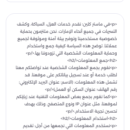
<p>في ماستر كلين؛ نقدم خدمات العزل، السباكة، وكشف
التسربات في جميع أنحاء الإمارات. نحن ملتزمون بحماية
خصوصية مستخدمينا وتوفير بيئة آمنة وموثوقة لجميع
عملائنا. توضح هذه السياسة كيفية جمع واستخدام
وحماية المعلومات الشخصية التي تزودوننا بها.</p>
<h2>جمع المعلومات</h2>
<p>نقوم بجمع المعلومات الشخصية عند تواصلكم معنا
لطلب خدمة أو عند تسجيل بياناتكم على موقعنا. قد
تشمل هذه المعلومات: (الاسم؛ عنوان البريد الإلكتروني؛
رقم الهاتف؛ عنوان السكن أو العمل)</p>
<p>كما نقوم بجمع بعض المعلومات التقنية عند زيارتكم
لموقعنا، مثل عنوان IP ونوع المتصفح، وذلك بهدف
تحسين تجربة الاستخدام.</p>
<h2>استخدام المعلومات</h2>
<p>نستخدم المعلومات التي نجمعها من أجل: تقديم