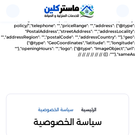
{"@context": "https://schema.org","@type":
"DryCleaningOrLaundry","@id":
"https://mastercleantabuk.com/privacy-policy/","name":
"","image": "","url": "https://mastercleantabuk.com/privacy-
policy/","telephone": "","priceRange": "","address": {"@type":
"PostalAddress","streetAddress": "","addressLocality":
"","addressRegion": "","postalCode": "","addressCountry": ""},"geo":
{"@type": "GeoCoordinates","latitude": "","longitude":
""},"openingHours": "","logo": {"@type": "ImageObject","url":
""},"sameAs": []}
//
// //
// //
//
الرئيسية
سياسة الخصوصية
سياسة الخصوصية