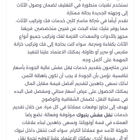
نستخدم تقنيات متطورة في التغليف لضمان وصول الأثاث
إلى وجهته الجديدة بحالة ممتازة.
نقدم أيضًا في شركة ماستر كلين خدمات فك وتركيب الأثاث،
مما يوفر عليك عناء البحث عن فنيين متخصصين. فريقنا
مجهز بالأدوات والمعدات اللازمة لفك وتركيب جميع أنواع
الأثاث بكفاءة وسرعة. سواء كنت بحاجة إلى فك وتركيب خزانة
ملابس أو سرير أو طاولة، يمكنك الاعتماد علينا لتنفيذ
المهمة على أكمل وجه.
نحن ملتزمون بتقديم خدمات
قل عفش عالية الجودة بأسعار
ن
تنافسية. نؤمن بأن الجودة لا يجب أن تكون باهظة الثمن،
لذلك نسعى جاهدين لتقديم أفضل قيمة مقابل المال.
يمكنك الحصول على عرض أسعار مجاني ومفصل قبل البدء
في عملية النقل، لضمان الشفافية والوضوح.
نهدف إلى تجاوز توقعات عملائنا في كل مرة، من خلال تقديم
خدمات
موثوقة وفعالة. نضع رضا
نقل عفش بتبوك
العملاء في قمة أولوياتنا، ونسعى جاهدين لبناء علاقات
طويلة الأمد مع عملائنا الكرام. سواء كنت تنتقل داخل تبوك
أو إلى مدينة أخرى، يمكنك الاعتماد علينا لتوفير تجربة نقل