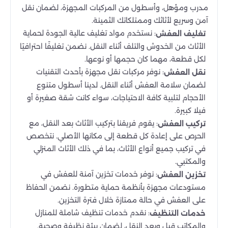
مدرب ومؤهل، وأسطول من المركبات المجهزة، لضمان نقل
آمن وسريع لأثاثك وممتلكاتك الثمينة.
: نستخدم مواد تغليف عالية الجودة لحماية
تغليف العفش
الأثاث من الخدوش والتلف أثناء النقل. نضمن تغليفًا احترافيًا
لكل قطعة، مهما كان حجمها أو نوعها.
: نوفر مركبات نقل مجهزة بأحدث التقنيات
نقل العفش
لضمان سلامة العفش أثناء النقل. لدينا أسطول متنوع
الأحجام لتلبية كافة الاحتياجات، سواء كانت شقة صغيرة أو
فيلا كبيرة.
: يقوم فريقنا بتركيب الأثاث بعد النقل، مع
تركيب العفش
الحرص على إعادة كل قطعة إلى مكانها الأصلي. نتخصص
في تركيب جميع أنواع الأثاث، بما في ذلك الأثاث المنزلي
والمكتبي.
: نوفر خدمات تخزين آمنة للعفش في
تخزين العفش
مستودعات مجهزة بأنظمة حماية متطورة. نضمن الحفاظ
على العفش في حالة ممتازة خلال فترة التخزين.
: نقدم خدمات تنظيف شاملة للمنازل
خدمات التنظيف
والمكاتب قبل وبعد النقل، لضمان بيئة نظيفة وصحية.