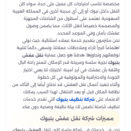
مخصصة تناسب احتياجات كل عميل على حدة، سواء كان
النقل داخل تبوك أو إلى أي مدينة أخرى في المملكة العربية
السعودية. نعتمد على أسطول من الشاحنات المجهزة
والمصممة خصيصاً لنقل الأثاث، مما يضمن وصول
عفشك بأمان وفي الموعد المحدد.
نحن ملتزمون بتقديم خدمة عملاء استثنائية، حيث نولي
اهتماماً كبيراً لآراء وملاحظات عملائنا، ونسعى دائماً لتلبية
توقعاتهم وتجاوزها. هدفنا هو جعل عملية
نقل عفش
تجربة سلسة ومريحة قدر الإمكان، لنمنح راحة البال
بتبوك
والثقة بأن عفشك في أيدٍ أمينة. اختيارك لنا يعني اختيار
الجودة والاحترافية والموثوقية في كل خطوة.
وأثناء تنفيذ أعمال نقل العفش، قد تحتاج أيضًا إلى التأكد من
نظافة المكان قبل أو بعد الانتقال. لهذا السبب، يمكنك
الاعتماد على
التي تقدم خدمات
شركة تنظيف بتبوك
تنظيف شاملة تضمن لك بيئة نظيفة وصحية دون عناء.
مميزات شركة نقل عفش بتبوك
نحن في خدمتك في شركة ماستر كلين لنقل
،
العفش بتبوك