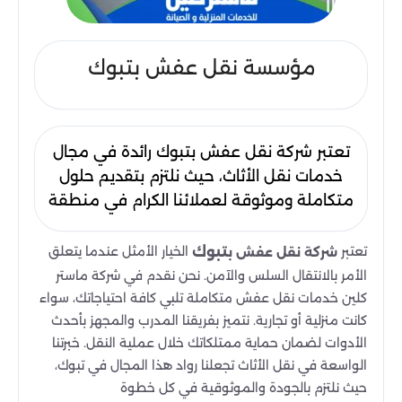
مؤسسة نقل عفش بتبوك
تعتبر شركة نقل عفش بتبوك رائدة في مجال
خدمات نقل الأثاث، حيث نلتزم بتقديم حلول
متكاملة وموثوقة لعملائنا الكرام في منطقة
تبوك والمناطق المجاورة. نتميز بكوننا
مؤسسة متخصصة تفهم تمامًا احتياجاتك
تعتبر
الخيار الأمثل عندما يتعلق
تبوك
شركة نقل عفش ب
وتطلعاتك عند الانتقال إلى منزل جديد أو
الأمر بالانتقال السلس والآمن. نحن نقدم في شركة ماستر
مكتب آخر. نحن في مؤسسة ماستر كلين نعلم
كلين خدمات نقل عفش متكاملة تلبي كافة احتياجاتك، سواء
أن عملية نقل الأثاث قد تكون مرهقة ومليئة
كانت منزلية أو تجارية. نتميز بفريقنا المدرب والمجهز بأحدث
الأدوات لضمان حماية ممتلكاتك خلال عملية النقل. خبرتنا
بالتحديات 0558409278.
الواسعة في نقل الأثاث تجعلنا رواد هذا المجال في تبوك،
حيث نلتزم بالجودة والموثوقية في كل خطوة