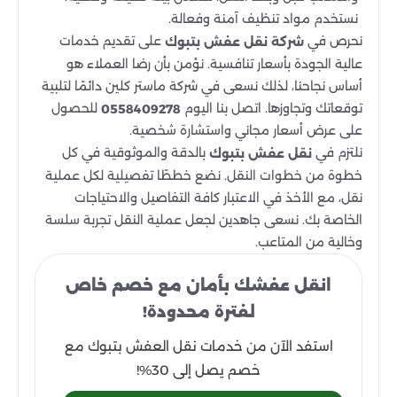
نستخدم مواد تنظيف آمنة وفعالة.
نحرص في
على تقديم خدمات
شركة نقل عفش بتبوك
عالية الجودة بأسعار تنافسية. نؤمن بأن رضا العملاء هو
أساس نجاحنا، لذلك نسعى في شركة ماستر كلين دائمًا لتلبية
توقعاتك وتجاوزها. اتصل بنا اليوم
للحصول
0558409278
على عرض أسعار مجاني واستشارة شخصية.
نلتزم في
بالدقة والموثوقية في كل
نقل عفش بتبوك
خطوة من خطوات النقل. نضع خططًا تفصيلية لكل عملية
نقل، مع الأخذ في الاعتبار كافة التفاصيل والاحتياجات
الخاصة بك. نسعى جاهدين لجعل عملية النقل تجربة سلسة
وخالية من المتاعب.
انقل عفشك بأمان مع خصم خاص
لفترة محدودة!
استفد الآن من خدمات نقل العفش بتبوك مع
خصم يصل إلى 30%!