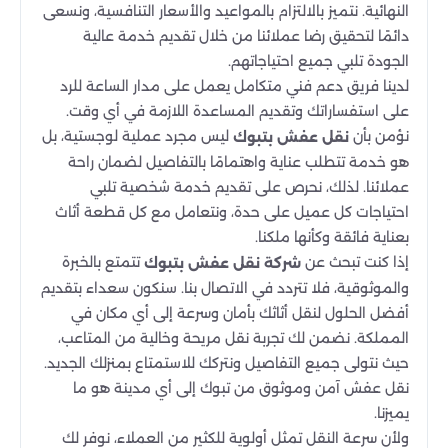
النهائية. نتميز بالالتزام بالمواعيد والأسعار التنافسية، ونسعى
دائمًا لتحقيق رضا عملائنا من خلال تقديم خدمة عالية
الجودة تلبي جميع احتياجاتهم.
لدينا فريق دعم فني متكامل يعمل على مدار الساعة للرد
على استفساراتك وتقديم المساعدة اللازمة في أي وقت.
نؤمن بأن
ليس مجرد عملية لوجستية، بل
نقل عفش بتبوك
هو خدمة تتطلب عناية واهتمامًا بالتفاصيل لضمان راحة
عملائنا. لذلك، نحرص على تقديم خدمة شخصية تلبي
احتياجات كل عميل على حدة، ونتعامل مع كل قطعة أثاث
بعناية فائقة وكأنها ملكنا.
إذا كنت تبحث عن
تتمتع بالخبرة
شركة نقل عفش بتبوك
والموثوقية، فلا تتردد في الاتصال بنا. سنكون سعداء بتقديم
أفضل الحلول لنقل أثاثك بأمان وسرعة إلى أي مكان في
المملكة. نضمن لك تجربة نقل مريحة وخالية من المتاعب،
حيث نتولى جميع التفاصيل ونتركك للاستمتاع بمنزلك الجديد.
نقل عفش آمن وموثوق من تبوك إلى أي مدينة هو ما
يميزنا.
ولأن سرعة النقل تمثل أولوية للكثير من العملاء، نوفر لك