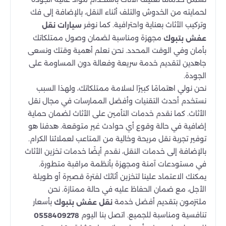
لحمايته من الخدوش والتلف أثناء النقل، بالإضافة إلى فك
وتركيب الأثاث بعناية واحترافية. كما نوفر
سيارات نقل
مجهزة ومناسبة لضمان وصول ممتلكاتك
عفش بتبوك
بأمان وفي الوقت المحدد. نحن نعلم أهمية وقتك ونسعى
جاهدين لتقديم خدمة سريعة وفعالة دون المساومة على
الجودة.
نحن نولي اهتمامًا كبيرًا لسلامة ممتلكاتك، ولهذا السبب
نستخدم أحدث التقنيات وأفضل الممارسات في مجال نقل
الأثاث. كما نقدم خدمات التأمين على الأثاث لضمان حماية
إضافية في حالة وقوع أي حوادث غير متوقعة. هدفنا هو
توفير تجربة نقل مريحة وخالية من المتاعب لعملائنا الكرام.
بالإضافة إلى خدمات النقل، نقدم أيضًا خدمات تخزين الأثاث
في مستودعات آمنة ومجهزة بأنظمة مراقبة متطورة.
يمكنك الاعتماد علينا لتخزين أثاثك لفترة قصيرة أو طويلة
الأجل، مع ضمان الحفاظ عليه في حالة ممتازة. نحن
ملتزمون بتقديم أفضل خدمة
بأسعار
نقل عفش بتبوك
تنافسية ومناسبة للجميع. اتصل بنا اليوم
0558409278