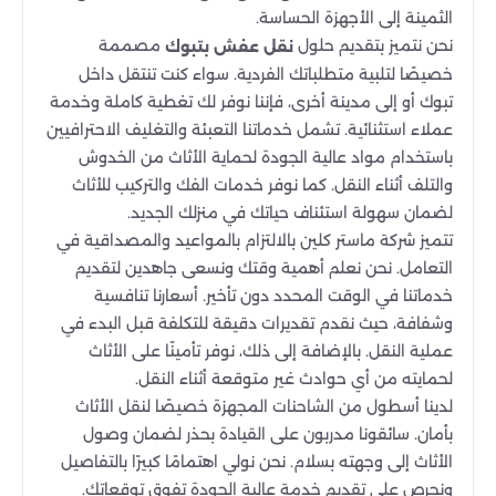
الثمينة إلى الأجهزة الحساسة.
نحن نتميز بتقديم حلول
مصممة
نقل عفش بتبوك
خصيصًا لتلبية متطلباتك الفردية. سواء كنت تنتقل داخل
تبوك أو إلى مدينة أخرى، فإننا نوفر لك تغطية كاملة وخدمة
عملاء استثنائية. تشمل خدماتنا التعبئة والتغليف الاحترافيين
باستخدام مواد عالية الجودة لحماية الأثاث من الخدوش
والتلف أثناء النقل. كما نوفر خدمات الفك والتركيب للأثاث
لضمان سهولة استئناف حياتك في منزلك الجديد.
تتميز شركة ماستر كلين بالالتزام بالمواعيد والمصداقية في
التعامل. نحن نعلم أهمية وقتك ونسعى جاهدين لتقديم
خدماتنا في الوقت المحدد دون تأخير. أسعارنا تنافسية
وشفافة، حيث نقدم تقديرات دقيقة للتكلفة قبل البدء في
عملية النقل. بالإضافة إلى ذلك، نوفر تأمينًا على الأثاث
لحمايته من أي حوادث غير متوقعة أثناء النقل.
لدينا أسطول من الشاحنات المجهزة خصيصًا لنقل الأثاث
بأمان. سائقونا مدربون على القيادة بحذر لضمان وصول
الأثاث إلى وجهته بسلام. نحن نولي اهتمامًا كبيرًا بالتفاصيل
ونحرص على تقديم خدمة عالية الجودة تفوق توقعاتك.