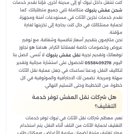
كنت تنتقل داخل تبوك أو إلى مدينة أخرى، فإننا نقدم خدمات
متكاملة تلبي جميع متطلباتك. كما
شحن عفش بتبوك
نقدم خدمات تخزين الأثاث في مستودعات آمنة ومجهزة،
لحماية ممتلكاتك في حال كنت بحاجة إلى تخزينها لفترة
مؤقتة.
نحن ملتزمون بتقديم أسعار تنافسية وشفافة، مع توفير
عروض وخصومات خاصة لعملائنا الكرام. هدفنا هو تجاوز
توقعاتك وتقديم تجربة
لا تُنسى. اتصل بنا
نقل عفش بتبوك
اليوم
للحصول على استشارة مجانية وتقدير
0558409278
لتكاليف النقل، ودعنا نساعدك في جعل عملية نقل الأثاث
سهلة ومريحة. نضمن لك الاحترافية والموثوقية في كل
خطوة، من التخطيط وحتى التسليم النهائي.
هل شركات نقل العفش توفر خدمة
التغليف؟
نعم، معظم شركات نقل الأثاث في تبوك توفر خدمات
التغليف لحماية الأثاث من التلف أثناء النقل. يتم استخدام
مواد تغليف متينة لضمان سلامة الأغراض، ويمكنك طلب