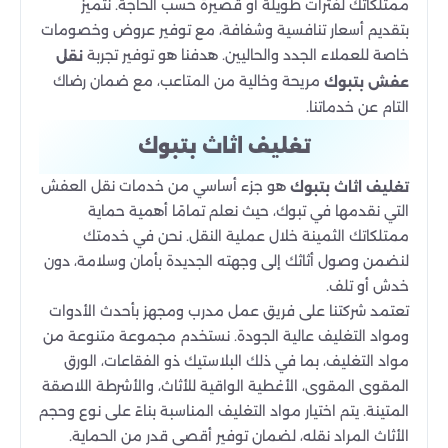
ممتلكاتك لفترات طويلة أو قصيرة حسب الحاجة. نتميز
بتقديم أسعار تنافسية وشفافة، مع توفير عروض وخصومات
خاصة للعملاء الجدد والحاليين. هدفنا هو توفير تجربة
نقل
مريحة وخالية من المتاعب، مع ضمان رضاك
عفش بتبوك
التام عن خدماتنا.
تغليف اثاث بتبوك
هو جزء أساسي من خدمات نقل العفش
تغليف اثاث بتبوك
التي نقدمها في تبوك، حيث نعلم تمامًا أهمية حماية
ممتلكاتك الثمينة خلال عملية النقل. نحن في خدمتك
لنضمن وصول أثاثك إلى وجهته الجديدة بأمان وسلامة، دون
خدش أو تلف.
تعتمد شركتنا على فريق عمل مدرب ومجهز بأحدث الأدوات
ومواد التغليف عالية الجودة. نستخدم مجموعة متنوعة من
مواد التغليف، بما في ذلك البلاستيك ذو الفقاعات، الورق
المقوى المقوى، الأغطية الواقية للأثاث، والأشرطة اللاصقة
المتينة. يتم اختيار مواد التغليف المناسبة بناءً على نوع وحجم
الأثاث المراد نقله، لضمان توفير أقصى قدر من الحماية.