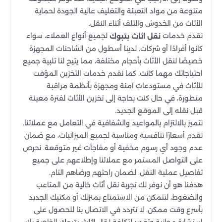
متنوعة من مواد التعبئة والتغليف عالية الجودة لحماية
الأثاث من الخدوش والتلف أثناء النقل.
نقدم خدمات
لجميع أنواع العملاء، سواء
نقل اثاث بتبوك
كانوا أفرادًا أو شركات. لدينا أسطول من الشاحنات المجهزة
خصيصًا لنقل الأثاث بأحجام مختلفة، مما يتيح لنا تلبية جميع
احتياجاتك مهما كانت. كما نقدم خدمات التخزين المؤقت
للأثاث في مستودعات آمنة ومجهزة بأنظمة مراقبة
متطورة، في حال كنت بحاجة إلى تخزين الأثاث لفترة معينة
قبل نقله إلى الموقع الجديد.
نتميز بالالتزام بالمواعيد والشفافية في التعامل مع عملائنا.
نقدم أسعارًا تنافسية ومناسبة لجميع الميزانيات، مع ضمان
عدم وجود أي رسوم مخفية أو مفاجآت غير متوقعة. نحرص
على التواصل المستمر مع عملائنا وإطلاعهم على جميع
تفاصيل عملية النقل، لضمان راحتهم ورضاهم التام.
هدفنا هو أن نوفر لك تجربة نقل أثاث خالية من المتاعب
والضغوط، لتتمكن من الاستمتاع بمنزلك أو مكتبك الجديد
بأسرع وقت ممكن. لا تتردد في الاتصال بنا للحصول على
استشارة مجانية وتقدير لتكلفة
الخاصة بك.