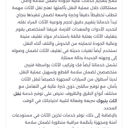
نتميز بتقديم خدمات عالية الجودة تضمن سلامة وأمان
ممتلكاتك خلال عملية النقل بأكملها. نعتبر نقل الأثاث مهمة
تتطلب تخطيطاً دقيقاً وخبرة واسعة لضمان تنفيذها بنجاح.
تبدأ خدماتنا بتقييم دقيق لحجم ونوعية الأثاث المراد نقله،
لتحديد الأدوات والمعدات اللازمة. فريقنا المتخصص يقوم
بتغليف الأثاث بعناية فائقة باستخدام مواد تغليف متينة
وعالية الجودة لحمايته من الخدوش والتلف أثناء النقل.
نستخدم أيضاً تقنيات حديثة في تغليف الأثاث لضمان وصوله
إلى وجهته الجديدة بحالة ممتازة.
تشمل خدماتنا أيضاً فك وتركيب الأثاث بواسطة فنيين
متخصصين لضمان سلامة القطع وتسهيل عملية النقل.
لدينا أسطول من السيارات المجهزة خصيصاً لنقل الأثاث
بأمان، مع توفير سائقين ذوي خبرة عالية في التعامل مع
مختلف أنواع الطرق والظروف. نحرص على توفير خدمة
نقل
سريعة وفعالة لتلبية احتياجاتك في الوقت
اثاث بتبوك
المحدد.
بالإضافة إلى ذلك، نوفر خدمات تخزين الأثاث في مستودعات
آمنة ومجهزة بأنظمة مراقبة متطورة لضمان سلامة