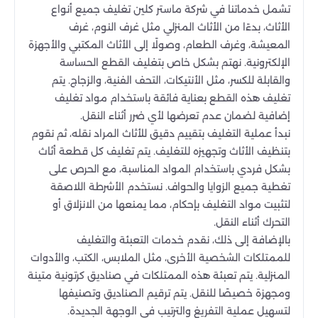
تشمل خدماتنا في شركة ماستر كلين تغليف جميع أنواع
الأثاث، بدءًا من الأثاث المنزلي مثل غرف النوم، غرف
المعيشة، وغرف الطعام، وصولًا إلى الأثاث المكتبي والأجهزة
الإلكترونية. نهتم بشكل خاص بتغليف القطع الحساسة
والقابلة للكسر، مثل الأنتيكات، التحف الفنية، والزجاج. يتم
تغليف هذه القطع بعناية فائقة باستخدام مواد تغليف
إضافية لضمان عدم تعرضها لأي ضرر أثناء النقل.
نبدأ عملية التغليف بتقييم دقيق للأثاث المراد نقله، ثم نقوم
بتنظيف الأثاث وتجهيزه للتغليف. يتم تغليف كل قطعة أثاث
بشكل فردي باستخدام المواد المناسبة، مع الحرص على
تغطية جميع الزوايا والحواف. نستخدم الأشرطة اللاصقة
لتثبيت مواد التغليف بإحكام، مما يمنعها من الانزلاق أو
التحرك أثناء النقل.
بالإضافة إلى ذلك، نقدم خدمات التعبئة والتغليف
للممتلكات الشخصية الأخرى، مثل الملابس، الكتب، والأدوات
المنزلية. يتم تعبئة هذه الممتلكات في صناديق كرتونية متينة
ومجهزة خصيصًا للنقل. يتم ترقيم الصناديق وتصنيفها
لتسهيل عملية التفريغ والترتيب في الوجهة الجديدة.