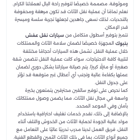
وموثوقة، مصممة خصيصًا لتوفير راحة البال لعملائنا الكرام.
نعلم تمامًا أن عملية نقل الأثاث قد تكون مرهقة ومحفوفة
بالتحديات، لذلك نسعى جاهدين لجعلها تجربة سلسة وميسرة
قدر الإمكان.
نتميز بتوفير أسطول متكامل من
سيارات نقل عفش
المجهزة خصيصًا لضمان سلامة الأثاث والممتلكات
بتبوك
خلال عملية النقل. تشمل هذه السيارات أحجامًا مختلفة
لتلبية كافة الاحتياجات، سواء كانت عملية النقل تتضمن شقة
صغيرة أو منزلًا كبيرًا. يتم صيانة سياراتنا بشكل دوري لضمان
عملها بكفاءة عالية وتجنب أي أعطال غير متوقعة قد تؤثر
على جدول النقل.
كما نحرص على توفير سائقين محترفين يتمتعون بخبرة
واسعة في مجال نقل الأثاث، مما يضمن وصول ممتلكاتك
بأمان وفي الموعد المحدد.
بالإضافة إلى ذلك، نقدم خدمات تغليف احترافية باستخدام
مواد عالية الجودة لحماية الأثاث من الخدوش والتلف أثناء
النقل. فريق العمل لدينا مدرب تدريبًا عاليًا على التعامل مع
جميع أنواع الأثاث، بما في ذلك الأثاث الثمين والقطع الفنية.