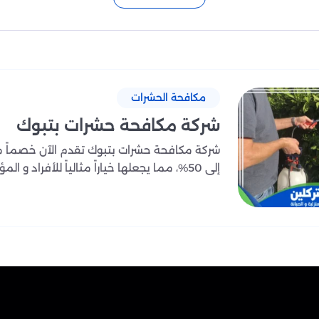
على الصحة والبيئة.
ؤقتة، بل نركز على الوصول إلى الجذور الحقيقية للمشكلة، من خ
الخطة المناسبة للقضاء عليها نهائيًا.
الصراصير، الذباب، أو البعوض، فإن فريقنا المتخصص يمتلك الخبرة
ض الحالات على أنظمة الرش البارد، البخار، أو الضباب الحراري
مكافحة الحشرات
ديم إرشادات ونصائح وقائية بعد الخدمة للحفاظ على النتائج لأط
شركة مكافحة حشرات بتبوك
 الالتزام بالمواعيد، والأسعار التنافسية، مما يجعلنا الخيار ال
شركة مكافحة حشرات بتبوك تقدم الآن خصماً م
حات، المدارس، والمطاعم، مع تقديم عقود صيانة دورية تضمن بيئة
إلى 50%، مما يجعلها خياراً مثالياً للأفراد و المؤ..
 نهائي وآمن، دون أن تؤثر المبيدات على صحة أطفالك أو حيوانات
لنظافة تبدأ من بيئة خالية من الحشرات، ونحن هنا لنحقق لك ذلك ب