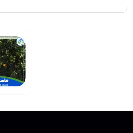
نحن في ماستر كلين لا نعتمد على الحلول السطحية الم
سواء كنت تعاني من النمل الأبيض، البق، 
كما نستخدم مبيدات حشرية مرخصة وآمنة، ونعتمد في بع
هذا إلى جانب تق
ما يميز شركة ماستر كلين أيضًا هو السرعة في الاستجابة،
نحن نخدم المنازل، الشركات، الاسترا
إذا كنت ترغب في التخلص من الحشرات بشكل
لأننا في ماستر كلين نؤمن بأن ا