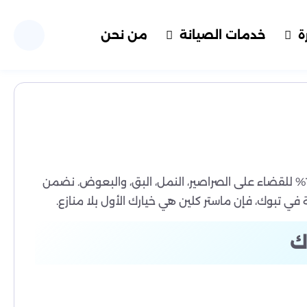
ة
خدمات الصيانة
من نحن
شركة ماستر كلين توفر لك حلولًا فعّالة واحترافية في مكافحة الحشرات في تبوك، باستخدام أحدث التقنيات ومواد آمنة 100% للقضاء على الصراصير، النمل، البق، والبعوض. نضمن
تبوك، فإن ماستر كلين هي خيارك الأول بلا منازع.
ك
أفراد والعائلات، سواء في المنازل أو أماكن العمل.
فة والطائرة، باستخدام أحدث التقنيات ومواد آمنة تمامًا