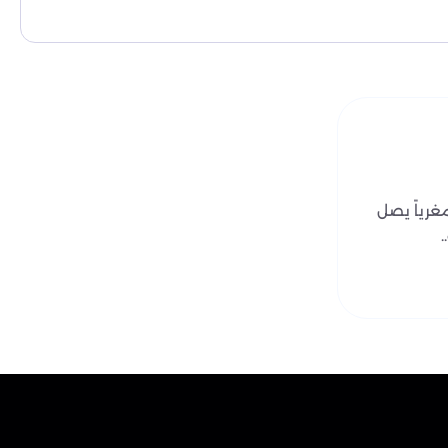
لال فحص دقيق للموقع، وتحديد نوع الحشرة، ثم تطبيق
 والمعرفة للتعامل مع كل حالة باحتراف.
 لضمان التغطية الشاملة والوصول إلى أصعب الأماكن.
ول فترة ممكنة.
أول لكل من يبحث عن شركة مكافحة حشرات موثوقة في تبوك.
غرياً يصل
 خالية من الحشرات على مدار العام.
ك الأليفة، فلا تتردد في التواصل معنا.
أعلى معايير الجودة والاهتمام.