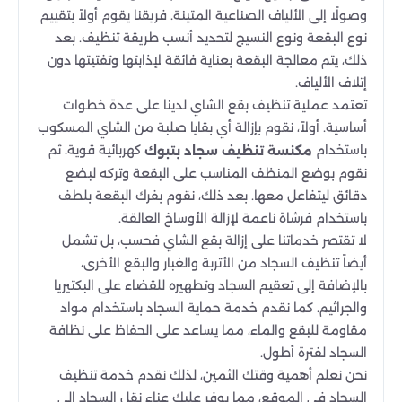
وصولًا إلى الألياف الصناعية المتينة. فريقنا يقوم أولاً بتقييم
نوع البقعة ونوع النسيج لتحديد أنسب طريقة تنظيف. بعد
ذلك، يتم معالجة البقعة بعناية فائقة لإذابتها وتفتيتها دون
إتلاف الألياف.
تعتمد عملية تنظيف بقع الشاي لدينا على عدة خطوات
أساسية. أولاً، نقوم بإزالة أي بقايا صلبة من الشاي المسكوب
باستخدام
كهربائية قوية. ثم
مكنسة تنظيف سجاد بتبوك
نقوم بوضع المنظف المناسب على البقعة وتركه لبضع
دقائق ليتفاعل معها. بعد ذلك، نقوم بفرك البقعة بلطف
باستخدام فرشاة ناعمة لإزالة الأوساخ العالقة.
لا تقتصر خدماتنا على إزالة بقع الشاي فحسب، بل تشمل
أيضاً تنظيف السجاد من الأتربة والغبار والبقع الأخرى،
بالإضافة إلى تعقيم السجاد وتطهيره للقضاء على البكتيريا
والجراثيم. كما نقدم خدمة حماية السجاد باستخدام مواد
مقاومة للبقع والماء، مما يساعد على الحفاظ على نظافة
السجاد لفترة أطول.
نحن نعلم أهمية وقتك الثمين، لذلك نقدم خدمة تنظيف
السجاد في الموقع، مما يوفر عليك عناء نقل السجاد إلى