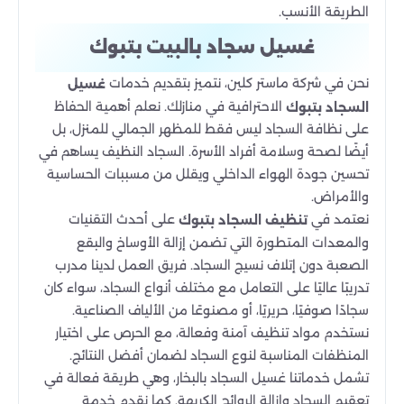
الطريقة الأنسب.
غسيل سجاد بالبيت بتبوك
نحن في شركة ماستر كلين، نتميز بتقديم خدمات
غسيل
الاحترافية في منازلك. نعلم أهمية الحفاظ
السجاد بتبوك
على نظافة السجاد ليس فقط للمظهر الجمالي للمنزل، بل
أيضًا لصحة وسلامة أفراد الأسرة. السجاد النظيف يساهم في
تحسين جودة الهواء الداخلي ويقلل من مسببات الحساسية
والأمراض.
نعتمد في
على أحدث التقنيات
تنظيف السجاد بتبوك
والمعدات المتطورة التي تضمن إزالة الأوساخ والبقع
الصعبة دون إتلاف نسيج السجاد. فريق العمل لدينا مدرب
تدريبًا عاليًا على التعامل مع مختلف أنواع السجاد، سواء كان
سجادًا صوفيًا، حريريًا، أو مصنوعًا من الألياف الصناعية.
نستخدم مواد تنظيف آمنة وفعالة، مع الحرص على اختيار
المنظفات المناسبة لنوع السجاد لضمان أفضل النتائج.
تشمل خدماتنا غسيل السجاد بالبخار، وهي طريقة فعالة في
تعقيم السجاد وإزالة الروائح الكريهة. كما نقدم خدمة