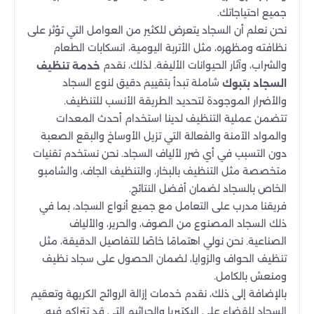
جميع احتياجاتك.
نحن نعلم أن السجاد يتعرض للكثير من العوامل التي تؤثر على
نظافته ومظهره، مثل الأتربة اليومية، انسكابات الطعام
والشراب، وآثار الحيوانات الأليفة. لذلك، نقدم
خدمة تنظيف
شاملة تبدأ بتقييم دقيق لنوع السجاد
السجاد بتبوك
والأضرار الموجودة لتحديد الطريقة الأنسب للتنظيف.
تتضمن عملية التنظيف لدينا استخدام أحدث المعدات
والمواد الآمنة والفعالة التي تزيل الأوساخ والبقع الصعبة
دون التسبب في أي ضرر لألياف السجاد. نحن نستخدم تقنيات
متخصصة مثل التنظيف بالبخار، والتنظيف الجاف، والشامبو
الخاص بالسجاد لضمان أفضل النتائج.
فريقنا مدرب على التعامل مع جميع أنواع السجاد، بما في
ذلك السجاد المصنوع من الصوف، والحرير، والألياف
الصناعية. نحن نولي اهتمامًا خاصًا للتفاصيل الدقيقة، مثل
تنظيف الحواف والزوايا، لضمان الحصول على سجاد نظيف
ومنعش بالكامل.
بالإضافة إلى ذلك، نقدم خدمات إزالة الروائح الكريهة وتعقيم
السجاد للقضاء على البكتيريا والجراثيم التي قد تتراكم فيه.