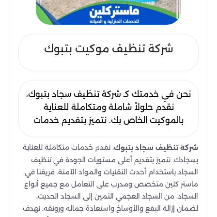
شركة تنظيف موكيت بتبوك
نحن في خدمتك كـ شركة تنظيف سجاد بتبوك،
نقدم حلولاً شاملة ومتكاملة للعناية
بالموكيت الخاص بك. نتميز بتقديم خدمات
تنظيف موكيت عالية الجودة، مصممة
خصيصًا لتلبية احتياجاتك وتجاوز توقعاتك.
، نقدم خدمات متكاملة للعناية
شركة تنظيف سجاد بتبوك
نعتمد على أحدث التقنيات والمعدات
بسجادك. نتميز بتقديم أعلى مستويات الجودة في تنظيف
السجاد باستخدام أحدث التقنيات والمواد الآمنة. فريقنا في
المتطورة لضمان تحقيق أفضل النتائج، مع
ماستر كلين متخصص ومدرب على التعامل مع جميع أنواع
الحفاظ على سلامة وجودة الموكيت
السجاد، من السجاد العجمي الثمين إلى السجاد الحديث،
0558409278.
لضمان إزالة البقع والأوساخ واستعادة جماله ورونقه. نهدف