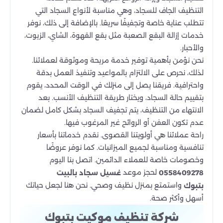
التنظيف الجاف للسجاد، وهي مناسبة لأنواع السجاد التي
تتطلب عناية خاصة وتجفيفًا سريعًا. بالإضافة إلى ذلك، نوفر
خدمات إزالة البقع الصعبة مثل بقع القهوة، الشاي، الزيوت،
والأحبار.
نحن نؤمن بأهمية توفير خدمة مريحة وموثوقة لعملائنا.
لذلك، نحرص على الالتزام بالمواعيد وتنفيذ العمل بدقة
واحترافية. فريقنا يصل إلى منزلك في الوقت المحدد، يقوم
بتقييم حالة السجاد، ويختار طريقة التنظيف الأنسب. بعد
الانتهاء من التنظيف، يتم تجفيف السجاد بشكل كامل لضمان
عدم تكون العفن أو الروائح غير المرغوب فيها.
راحة عملائنا هي أولويتنا القصوى. نقدم خدماتنا بأسعار
تنافسية ومناسبة لجميع الميزانيات. كما نوفر عروضًا
وخصومات خاصة للعملاء الدائمين. اتصل بنا اليوم
لحجز موعد
0558409278
غسيل سجاد بالبيت
واستمتع بمنزل نظيف وصحي. نحن هنا لجعل حياتك
بتبوك
أسهل وأكثر صحة.
شركة تنظيف موكيت بتبوك