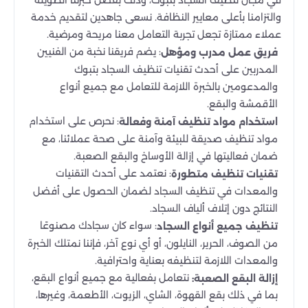
في مجال تنظيف السجاد بتبوك، وذلك بفضل خبرتنا الطويلة
والتزامنا بأعلى معايير النظافة. نسعى جاهدين لتقديم خدمة
عملاء ممتازة تجعل تجربة التعامل معنا مريحة ومرضية.
: يضم فريقنا نخبة من الفنيين
فريق عمل مدرب ومؤهل
المدربين على أحدث تقنيات تنظيف السجاد بتبوك
والمدعومين بالخبرة اللازمة للتعامل مع جميع أنواع
الأقمشة والبقع.
: نحرص على استخدام
استخدام مواد تنظيف آمنة وفعالة
مواد تنظيف صديقة للبيئة وآمنة على صحة عملائنا، مع
ضمان فعاليتها في إزالة الأوساخ والبقع الصعبة.
: نعتمد على أحدث التقنيات
تقنيات تنظيف متطورة
والمعدات في تنظيف السجاد لضمان الحصول على أفضل
النتائج دون إتلاف ألياف السجاد.
: سواء كان سجادك مصنوعًا
تنظيف جميع أنواع السجاد
من الصوف، الحرير، النايلون، أو أي نوع آخر، فإننا نمتلك الخبرة
والمعدات اللازمة لتنظيفه بعناية واحترافية.
نتعامل بفعالية مع جميع أنواع البقع،
إزالة البقع الصعبة:
بما في ذلك بقع القهوة، الشاي، الزيوت، الأطعمة، وغيرها،