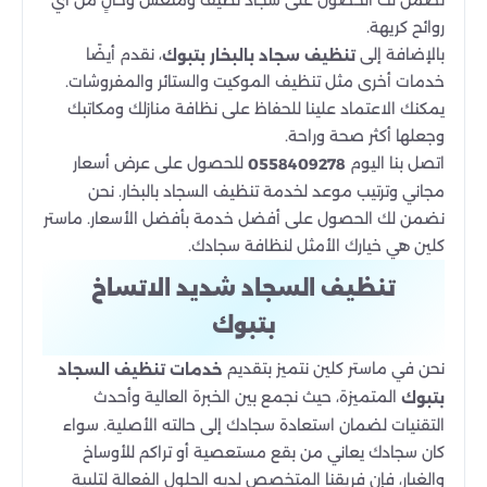
روائح كريهة.
بالإضافة إلى
، نقدم أيضًا
تنظيف سجاد بالبخار بتبوك
خدمات أخرى مثل تنظيف الموكيت والستائر والمفروشات.
يمكنك الاعتماد علينا للحفاظ على نظافة منازلك ومكاتبك
وجعلها أكثر صحة وراحة.
اتصل بنا اليوم
للحصول على عرض أسعار
0558409278
مجاني وترتيب موعد لخدمة تنظيف السجاد بالبخار. نحن
نضمن لك الحصول على أفضل خدمة بأفضل الأسعار. ماستر
كلين هي خيارك الأمثل لنظافة سجادك.
تنظيف السجاد شديد الاتساخ
بتبوك
نحن في ماستر كلين نتميز بتقديم
خدمات تنظيف السجاد
المتميزة، حيث نجمع بين الخبرة العالية وأحدث
بتبوك
التقنيات لضمان استعادة سجادك إلى حالته الأصلية. سواء
كان سجادك يعاني من بقع مستعصية أو تراكم للأوساخ
والغبار، فإن فريقنا المتخصص لديه الحلول الفعالة لتلبية