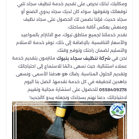
ومكاتبك، لذلك نحرص على تقديم خدمة تنظيف سجاد تلبي
توقعاتك وتفوقها. سواء كان لديك سجاد يدوي الصنع أو
سجاد حديث، فإننا نضمن لك الحصول على سجاد نظيف
ومنعش يعكس أناقة مساحتك.
نقدم خدماتنا لجميع مناطق تبوك، مع الالتزام بالمواعيد
والأسعار التنافسية. بالإضافة إلى ذلك، نوفر خدمة الاستلام
والتسليم لضمان راحتك وتوفير وقتك.
نحن في
ملتزمون بتقديم خدمة
شركة تنظيف سجاد بتبوك
عملاء استثنائية، حيث نسعى دائمًا للاستماع إلى احتياجاتك
وتقديم الحلول المناسبة. رضاك هو هدفنا الأسمى، ونسعى
جاهدين لتحقيقه في كل خدمة نقدمها. اتصل بنا اليوم
للحصول على استشارة مجانية وتقييم
0558409278
لاحتياجاتك. دعنا نهتم بسجادك ونجعله يبدو كالجديد!