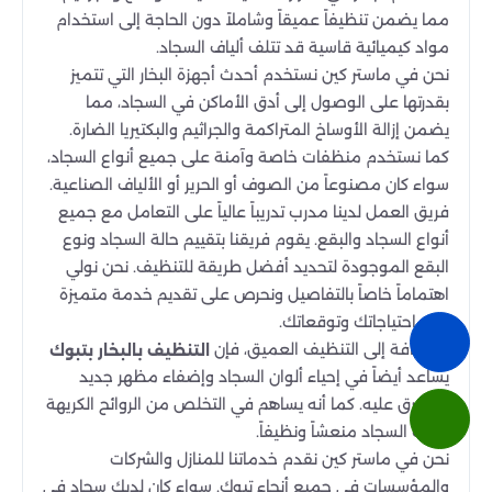
مما يضمن تنظيفاً عميقاً وشاملاً دون الحاجة إلى استخدام
مواد كيميائية قاسية قد تتلف ألياف السجاد.
نحن في ماستر كين نستخدم أحدث أجهزة البخار التي تتميز
بقدرتها على الوصول إلى أدق الأماكن في السجاد، مما
يضمن إزالة الأوساخ المتراكمة والجراثيم والبكتيريا الضارة.
كما نستخدم منظفات خاصة وآمنة على جميع أنواع السجاد،
سواء كان مصنوعاً من الصوف أو الحرير أو الألياف الصناعية.
فريق العمل لدينا مدرب تدريباً عالياً على التعامل مع جميع
أنواع السجاد والبقع. يقوم فريقنا بتقييم حالة السجاد ونوع
البقع الموجودة لتحديد أفضل طريقة للتنظيف. نحن نولي
اهتماماً خاصاً بالتفاصيل ونحرص على تقديم خدمة متميزة
تلبي احتياجاتك وتوقعاتك.
بالإضافة إلى التنظيف العميق، فإن
التنظيف بالبخار بتبوك
يساعد أيضاً في إحياء ألوان السجاد وإضفاء مظهر جديد
ومشرق عليه. كما أنه يساهم في التخلص من الروائح الكريهة
ويترك السجاد منعشاً ونظيفاً.
نحن في ماستر كين نقدم خدماتنا للمنازل والشركات
والمؤسسات في جميع أنحاء تبوك. سواء كان لديك سجاد في