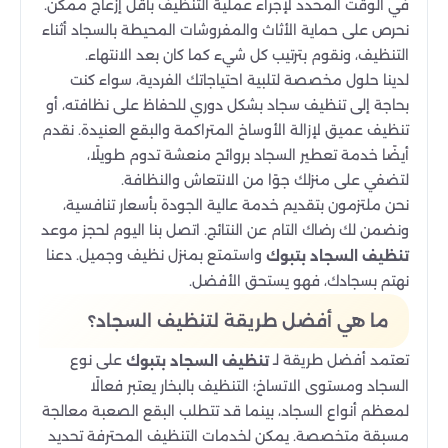
في الوقت المحدد لإجراء عملية التنظيف بأقل إزعاج ممكن.
نحرص على حماية الأثاث والمفروشات المحيطة بالسجاد أثناء
التنظيف، ونقوم بترتيب كل شيء كما كان بعد الانتهاء.
لدينا حلول مخصصة لتلبية احتياجاتك الفردية، سواء كنت
بحاجة إلى تنظيف سجاد بشكل دوري للحفاظ على نظافته، أو
تنظيف عميق لإزالة الأوساخ المتراكمة والبقع العنيدة. نقدم
أيضًا خدمة تعطير السجاد بروائح منعشة تدوم طويلًا،
لتضفي على منزلك جوًا من الانتعاش والنظافة.
نحن ملتزمون بتقديم خدمة عالية الجودة بأسعار تنافسية،
ونضمن لك رضاك التام عن النتائج. اتصل بنا اليوم لحجز موعد
واستمتع بمنزل نظيف وجميل. دعنا
تنظيف السجاد بتبوك
نهتم بسجادك، فهو يستحق الأفضل.
ما هي أفضل طريقة لتنظيف السجاد؟
تعتمد أفضل طريقة لـ
على نوع
تنظيف السجاد بتبوك
السجاد ومستوى الاتساخ؛ التنظيف بالبخار يعتبر فعالًا
لمعظم أنواع السجاد، بينما قد تتطلب البقع الصعبة معالجة
مسبقة متخصصة. يمكن لخدمات التنظيف المحترفة تحديد