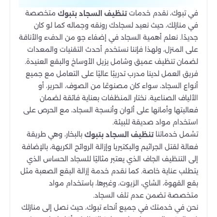
في تبوك، نقدم خدمات
متخصصة
تنظيف السجاد بتبوك
في منازلك، حيث نعيد لسجادك رونقه وجماله كما لو كان
جديدًا. نعلم أهمية السجاد في إضفاء جو من الدفء والأناقة
على المنزل، ولهذا فإننا نستخدم أحدث التقنيات والمعدات
لضمان تنظيف عميق وشامل يزيل الأوساخ والبقع العنيدة.
فريق العمل لدينا مدرب تدريبًا عاليًا على التعامل مع جميع
أنواع السجاد، سواء كان مصنوعًا من الصوف، الحرير، أو
الألياف الصناعية. نختار المنظفات بعناية فائقة لضمان
فعاليتها وأمانها على ألوان وأنسجة السجاد، مع الحرص على
استخدام مواد صديقة للبيئة.
تشمل خدماتنا
بالبخار، وهي طريقة
تنظيف السجاد بتبوك
فعالة لقتل الجراثيم والبكتيريا وإزالة الروائح الكريهة، بالإضافة
إلى التنظيف الجاف الذي يعتبر مثاليًا للسجاد الحساس الذي
يتطلب عناية خاصة. كما نقدم خدمة إزالة البقع الصعبة مثل
بقع القهوة، الشاي، الزيوت، وغيرها، باستخدام مواد
متخصصة تضمن عدم تلف السجاد.
نحن في خدمتك في جميع أنحاء تبوك، حيث نصل إلى منازلك