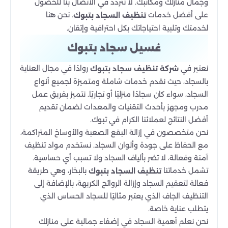
وجمال منازلك ومكاتبك. لا تتردد في الاتصال بنا للحصول
على أفضل خدمات
. نحن هنا
تنظيف السجاد بتبوك
لخدمتك وتلبية احتياجاتك بكل احترافية وإتقان.
غسيل سجاد بتبوك
نعتبر في
روادًا في مجال العناية
شركة تنظيف سجاد بتبوك
بالسجاد، حيث نقدم خدمات شاملة ومتميزة لجميع أنواع
السجاد، سواء كان سجادًا منزليًا أو تجاريًا. نتميز بفريق عمل
مدرب ومجهز بأحدث التقنيات والمعدات لضمان تقديم
أفضل النتائج لعملائنا الكرام في تبوك.
نحن متخصصون في إزالة البقع الصعبة والأوساخ المتراكمة،
مع الحفاظ على جودة وألوان السجاد. نستخدم مواد تنظيف
آمنة وفعالة، لا تضر بألياف السجاد ولا تسبب أي حساسية.
تشمل خدماتنا
بالبخار، وهي طريقة
تنظيف السجاد بتبوك
فعالة لتعقيم السجاد وإزالة الروائح الكريهة، بالإضافة إلى
التنظيف الجاف الذي يعتبر مثاليًا للسجاد الحساس الذي
يتطلب عناية خاصة.
نحن نعلم أهمية السجاد في إضفاء جمالية على منازلك