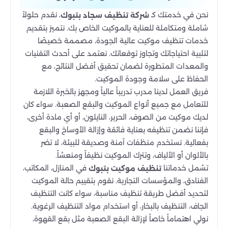
نحن في خدمتك كـ
، نقدم حلولاً
شركة تنظيف سجاد بتبوك
شاملة ومتكاملة للعناية بالموكيت الخاص بك. نتميز بتقديم
خدمات تنظيف موكيت عالية الجودة، مصممة خصيصًا
لتلبية احتياجاتك وتجاوز توقعاتك. نعتمد على أحدث التقنيات
والمعدات المتطورة لضمان تحقيق أفضل النتائج، مع
الحفاظ على سلامة وجودة الموكيت.
فريق العمل لدينا مدرب تدريباً عالياً ومجهز بالخبرة اللازمة
للتعامل مع جميع أنواع الموكيت والبقع الصعبة. سواء كان
لديك موكيت من الصوف، الحرير، النايلون، أو أي مادة أخرى،
فإننا نضمن تنظيفه بعناية فائقة وإزالة الأوساخ والبقع
بفعالية. نستخدم منظفات آمنة وصديقة للبيئة، لا تضر
بالألوان أو الألياف، وتترك الموكيت نظيفاً ومنعشاً.
تشمل خدماتنا
في المنازل، المكاتب،
تنظيف موكيت بتبوك
الفنادق، والمؤسسات التجارية. نقوم بتقييم حالة الموكيت
لتحديد أفضل طريقة تنظيف مناسبة، سواء كانت التنظيف
الجاف، التنظيف بالبخار، أو استخدام مواد التنظيف الرغوية.
نولي اهتماماً خاصاً لإزالة البقع الصعبة مثل بقع القهوة،