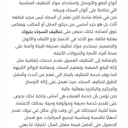
أنواع البقع والأوساخ، واستخدام مواد التنظيف المناسبة
التي تحافظ على ألوان السجاد وبريقه.
نحن في شركة ماستر كلين نعلم أن السجاد ليس مجرد قطعة
أثاث، بل هو جزء أساسي من ديكور المنزل أو المكتب، ويعكس
ذوق أصحابه. لذلك، نحرص على
تنظيف السجاد بتبوك
بعناية فائقة، مع الأخذ في الاعتبار نوع الألياف والألوان
والتصميم. نستخدم مواد تنظيف صديقة للبيئة وآمنة على
صحة أفراد الأسرة والحيوانات الأليفة.
بالإضافة إلى التنظيف العميق، نقدم خدمات إضافية مثل
إزالة البقع الصعبة، وتعقيم السجاد، ومعالجة الروائح الكريهة.
كما نوفر خدمة التنظيف بالبخار التي تعتبر من أحدث وأفضل
الطرق لتنظيف السجاد، حيث تعمل على إزالة الأوساخ
والجراثيم والبكتيريا بفعالية عالية.
نحن نؤمن بأن خدمة العملاء هي أساس نجاحنا، لذلك نحرص
على تقديم خدمة سريعة وموثوقة ومرنة. يمكنك الاعتماد
علينا لتلبية احتياجاتك في أي وقت وأي مكان في تبوك. نقدم
أسعارًا تنافسية ومناسبة لجميع الميزانيات، مع ضمان
الحصول على أفضل قيمة مقابل المال. اختيارك لنا يعني