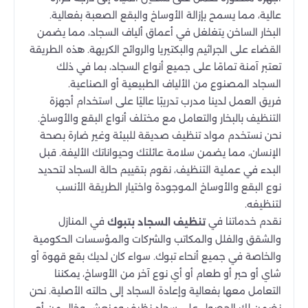
عالية، مما يسمح بإزالة الأوساخ والبقع الصعبة بفعالية.
البخار الساخن يتغلغل في أعماق ألياف السجاد، مما يضمن
القضاء على الجراثيم والبكتيريا والروائح الكريهة. هذه الطريقة
تعتبر آمنة تمامًا على جميع أنواع السجاد، بما في ذلك
السجاد المصنوع من الألياف الطبيعية أو الصناعية.
فريق العمل لدينا مدرب تدريبًا عاليًا على استخدام أجهزة
التنظيف بالبخار والتعامل مع مختلف أنواع البقع والأوساخ.
نحن نستخدم مواد تنظيف صديقة للبيئة وغير ضارة بصحة
الإنسان، مما يضمن سلامة عائلتك وحيواناتك الأليفة. قبل
البدء في عملية التنظيف، نقوم بتقييم حالة السجاد لتحديد
نوع البقع والأوساخ الموجودة واختيار الطريقة الأنسب
لتنظيفه.
نقدم خدماتنا في
في المنازل
تنظيف السجاد بتبوك
والشقق والفلل والمكاتب والشركات والمؤسسات الحكومية
والخاصة في جميع أنحاء تبوك. سواء كان لديك بقع قهوة أو
شاي أو حبر أو طعام أو أي نوع آخر من الأوساخ، يمكننا
التعامل معها بفعالية وإعادة السجاد إلى حالته الأصلية. نحن
نضمن لك الحصول على سجاد نظيف ومنعش وخالٍ من أي