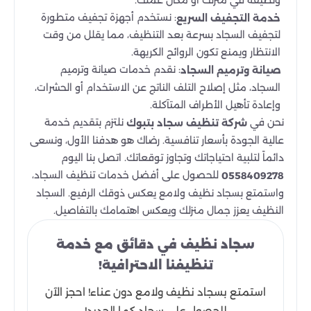
: نستخدم أجهزة تجفيف متطورة
خدمة التجفيف السريع
لتجفيف السجاد بسرعة بعد التنظيف، مما يقلل من وقت
الانتظار ويمنع تكون الروائح الكريهة.
: نقدم خدمات صيانة وترميم
صيانة وترميم السجاد
السجاد، مثل إصلاح التلف الناتج عن الاستخدام أو الحشرات،
وإعادة تأهيل الأطراف المتآكلة.
نحن في
نلتزم بتقديم خدمة
شركة تنظيف سجاد بتبوك
عالية الجودة بأسعار تنافسية. رضاك هو هدفنا الأول، ونسعى
دائماً لتلبية احتياجاتك وتجاوز توقعاتك. اتصل بنا اليوم
للحصول على أفضل خدمات تنظيف السجاد،
0558409278
واستمتع بسجاد نظيف ولامع يعكس ذوقك الرفيع. السجاد
النظيف يعزز جمال منزلك ويعكس اهتمامك بالتفاصيل.
سجاد نظيف في دقائق مع خدمة
تنظيفنا الاحترافية!
استمتع بسجاد نظيف ولامع دون عناء! احجز الآن
للحصول على سجاد كما الجديد!