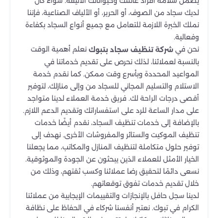
يضمن سلامة أفراد عائلتك وحيواناتك الأليفة. سواء كان
لديك سجاد من الصوف، أو الحرير، أو الألياف الصناعية، فإننا
نملك الخبرة اللازمة للتعامل مع جميع أنواع السجاد بكفاءة
وفعالية.
نحن في
نعلم أهمية الوقت
شركة تنظيف سجاد بتبوك
بالنسبة لعملائنا، لذلك نحرص على تقديم خدماتنا في
المواعيد المحددة وبأسرع وقت ممكن. كما نقدم خدمة
الاستلام والتسليم المجاني للسجاد من وإلى منازلك، لتوفير
أقصى درجات الراحة لك. فريق خدمة العملاء لدينا متواجد
على مدار الساعة للرد على استفساراتك وتقديم الدعم اللازم.
بالإضافة إلى خدمات تنظيف السجاد، نقدم أيضًا خدمات
تنظيف الموكيت والستائر والمفروشات الأخرى. نهدف إلى
توفير حلول متكاملة لتنظيف المنازل والمكاتب، مما يجعلنا
الخيار الأمثل للعملاء الذين يبحثون عن الجودة والموثوقية.
نسعى دائمًا لتحقيق رضا عملائنا وكسب ثقتهم، وذلك من
خلال تقديم خدمات تفوق توقعاتهم.
لدينا سجل حافل بالإنجازات والتقييمات الإيجابية من عملائنا
الكرام في تبوك. نعتبر أنفسنا شركاء في الحفاظ على نظافة